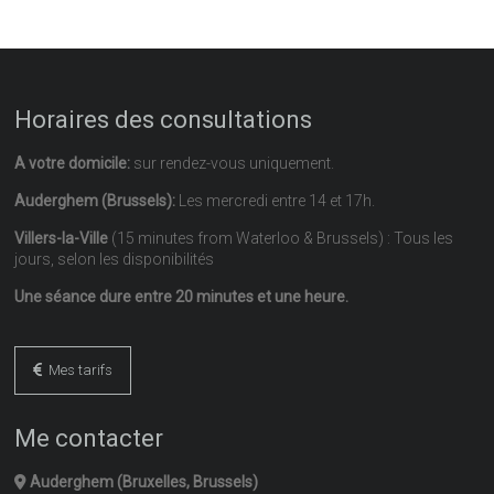
Horaires des consultations
A votre domicile:
sur rendez-vous uniquement.
Auderghem (Brussels):
Les mercredi entre 14 et 17h.
Villers-la-Ville
(15 minutes from Waterloo & Brussels) : Tous les
jours, selon les disponibilités
Une séance dure entre 20 minutes et une heure.
Mes tarifs
Me contacter
Auderghem (Bruxelles, Brussels)