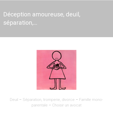
Thérapie
Thérapeute
holistique,
Naturopathie,
Déception amoureuse, deuil,
–
Thérapie de
séparation,…
couple en
Naturopathe
Brabant et
Bruxelles,
Thérapeute
entreprises
Deuil
–
Séparation, tromperie, divorce
–
Famille mono-
parentale
–
Choisir un avocat