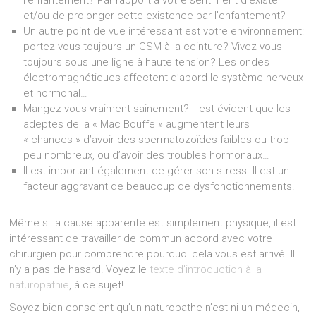
l’enfantement? Par rapport à votre sentiment d’exister
et/ou de prolonger cette existence par l’enfantement?
Un autre point de vue intéressant est votre environnement:
portez-vous toujours un GSM à la ceinture? Vivez-vous
toujours sous une ligne à haute tension? Les ondes
électromagnétiques affectent d’abord le système nerveux
et hormonal…
Mangez-vous vraiment sainement? Il est évident que les
adeptes de la « Mac Bouffe » augmentent leurs
« chances » d’avoir des spermatozoïdes faibles ou trop
peu nombreux, ou d’avoir des troubles hormonaux…
Il est important également de gérer son stress. Il est un
facteur aggravant de beaucoup de dysfonctionnements.
Même si la cause apparente est simplement physique, il est
intéressant de travailler de commun accord avec votre
chirurgien pour comprendre pourquoi cela vous est arrivé. Il
n’y a pas de hasard! Voyez le
texte d’introduction à la
naturopathie
, à ce sujet!
Soyez bien conscient qu’un naturopathe n’est ni un médecin,