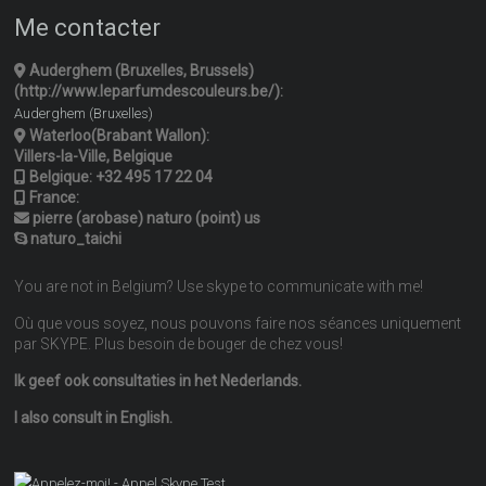
Me contacter
Auderghem (Bruxelles, Brussels)
(http://www.leparfumdescouleurs.be/):
Auderghem (Bruxelles)
Waterloo(Brabant Wallon):
Villers-la-Ville, Belgique
Belgique:
+32 495 17 22 04
France:
pierre (arobase) naturo (point) us
naturo_taichi
You are not in Belgium? Use skype to communicate with me!
Où que vous soyez, nous pouvons faire nos séances uniquement
par SKYPE. Plus besoin de bouger de chez vous!
Ik geef ook consultaties in het Nederlands.
I also consult in English.