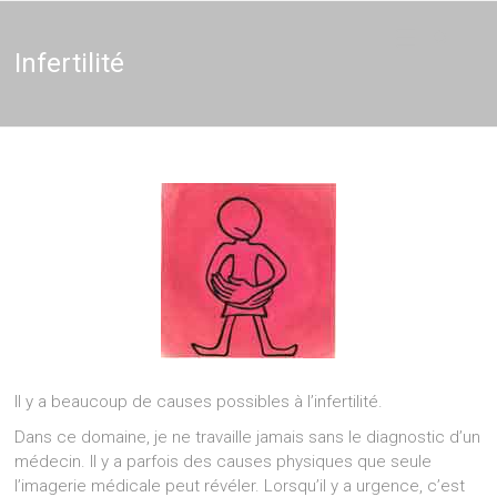
Thérapie
Thérapeute
holistique,
Naturopathie,
Infertilité
–
Thérapie de
couple en
Naturopathe
Brabant et
Bruxelles,
Thérapeute
entreprises
Il y a beaucoup de causes possibles à l’infertilité.
Dans ce domaine, je ne travaille jamais sans le diagnostic d’un
médecin. Il y a parfois des causes physiques que seule
l’imagerie médicale peut révéler. Lorsqu’il y a urgence, c’est