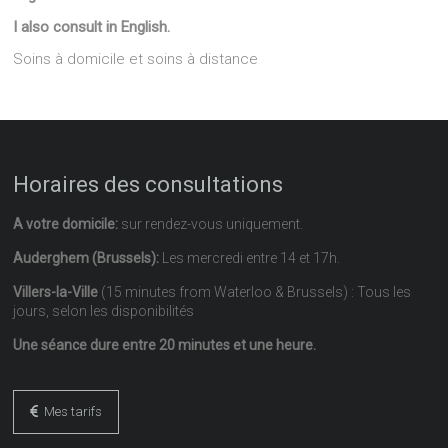
I also consult in English.
Soins à domicile et soins à distance
Horaires des consultations
A votre domicile:
sur rendez-vous uniquement.
Auderghem (Brussels):
Les mercredi entre 14 et 17h.
Villers-la-Ville
(15 minutes from Waterloo & Brussels) : Tous les
jours, selon les disponibilités
Une séance dure entre 20 minutes et une heure.
Mes tarifs