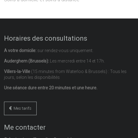
Horaires des consultations
A votre domicile:
sur rendez-vous uniquement.
Auderghem (Brussels):
Les mercredi entre 14 et 17h.
Villers-la-Ville
(15 minutes from Waterloo & Brussels) : Tous les
jours, selon les disponibilités
Une séance dure entre 20 minutes et une heure.
Mes tarifs
Me contacter