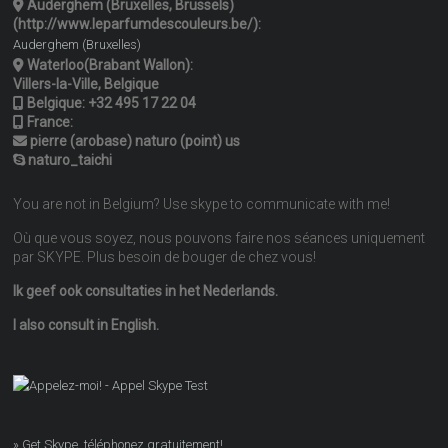
Auderghem (Bruxelles, Brussels)
(http://www.leparfumdescouleurs.be/):
Auderghem (Bruxelles)
Waterloo(Brabant Wallon):
Villers-la-Ville, Belgique
Belgique:
+32 495 17 22 04
France:
pierre (arobase) naturo (point) us
naturo_taichi
You are not in Belgium? Use skype to communicate with me!
Où que vous soyez, nous pouvons faire nos séances uniquement
par SKYPE. Plus besoin de bouger de chez vous!
Ik geef ook consultaties in het Nederlands.
I also consult in English.
» Get Skype, téléphonez gratuitement!