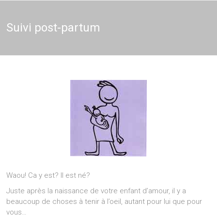
Thérapie
Thérapeute
holistique,
Naturopathie,
Suivi post-partum
–
Thérapie de
couple en
Naturopathe
Brabant et
Bruxelles,
Thérapeute
entreprises
Waou! Ca y est? Il est né?
Juste après la naissance de votre enfant d’amour, il y a
beaucoup de choses à tenir à l’oeil, autant pour lui que pour
vous…