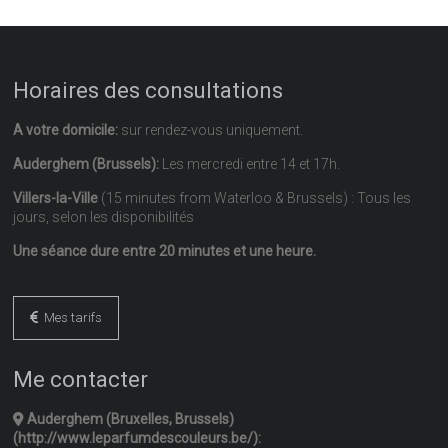
Horaires des consultations
A votre domicile:
sur rendez-vous uniquement.
Auderghem (Brussels):
Les mercredi entre 14 et 17h.
Villers-la-Ville
(15 minutes from Waterloo & Brussels) : Tous les
jours, selon les disponibilités
Une séance dure entre 20 minutes et une heure.
Mes tarifs
Me contacter
Auderghem (Bruxelles, Brussels)
(http://www.leparfumdescouleurs.be/):