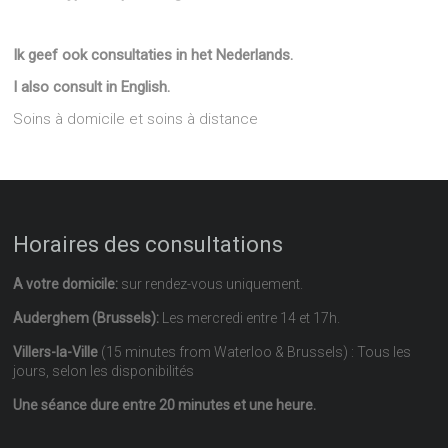
Ik geef ook consultaties in het Nederlands.
I also consult in English.
Soins à domicile et soins à distance
Horaires des consultations
A votre domicile:
sur rendez-vous uniquement.
Auderghem (Brussels):
Les mercredi entre 14 et 17h.
Villers-la-Ville
(15 minutes from Waterloo & Brussels) : Tous les
jours, selon les disponibilités
Une séance dure entre 20 minutes et une heure.