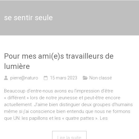
Thérapie
Thérapeute
holistique,
Naturopathie,
se sentir seule
–
Thérapie de
couple en
Naturopathe
Brabant et
Bruxelles,
Thérapeute
entreprises
Pour mes ami(e)s travailleurs de
lumière
pierre@naturo
15 mars 2023
Non classé
Beaucoup d’entre-nous avons eu l’impression d’être
« différent » lors de notre jeunesse et peut-être encore
actuellement. J’aime bien distinguer deux groupes d’humains
même si j’ai conscience bien entendu que nous ne formons
que UN: les papillons et les « quatre pattes ». Les
Lire la suite