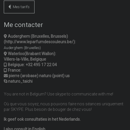
Mes tarifs
Me contacter
Auderghem (Bruxelles, Brussels)
(http://www.leparfumdescouleurs.be/):
Auderghem (Bruxelles)
Waterloo(Brabant Wallon):
Villers-la-Ville, Belgique
Belgique:
+32 495 17 22 04
France:
pierre (arobase) naturo (point) us
naturo_taichi
You are not in Belgium? Use skype to communicate with me!
Où que vous soyez, nous pouvons faire nos séances uniquement
par SKYPE. Plus besoin de bouger de chez vous!
Ik geef ook consultaties in het Nederlands.
I also consult in English.