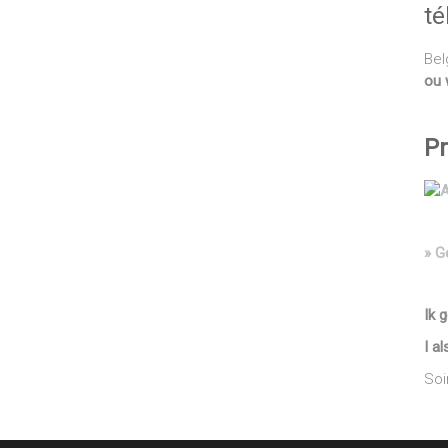
té
Bel
ou 
Pr
» G
Ik 
I a
Soi