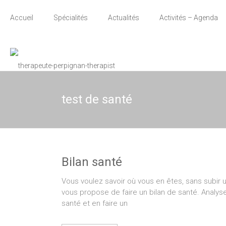
Thérapie
Thérapeute
holistique,
Accueil
Spécialités
Actualités
Activités – Agenda
Naturopathie,
–
Thérapie de
couple en
Naturopathe
Brabant et
Bruxelles,
Thérapeute
entreprises
test de santé
Bilan santé
Vous voulez savoir où vous en êtes, sans subir
vous propose de faire un bilan de santé. Analy
santé et en faire un