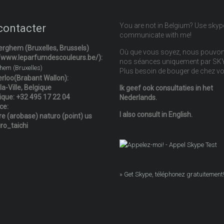
You are not in Belgium? Use skyp
contacter
communicate with me!
rghem (Bruxelles, Brussels)
Où que vous soyez, nous pouvon
//www.leparfumdescouleurs.be/):
nos séances uniquement par SK
em (Bruxelles)
Plus besoin de bouger de chez v
rloo(Brabant Wallon):
-la-Ville, Belgique
Ik geef ook consultaties in het
ique:
+32 495 17 22 04
Nederlands.
ce:
I also consult in English.
re (arobase) naturo (point) us
ro_taichi
» Get Skype, téléphonez gratuitement