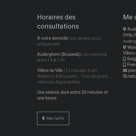
Horaires des
Me 
consultations
Aude
(http:
A votre domicile:
sur rendez-vous
Audergh
uniquement.
Wate
Villers
Auderghem (Brussels):
Les mercredi
Belg
entre 14 et 17h.
Fran
Villers-la-Ville
(15 minutes from
pier
Waterloo & Brussels) : Tous les jours,
natu
selon les disponibilités
Une séance dure entre 20 minutes et
une heure.
Mes tarifs