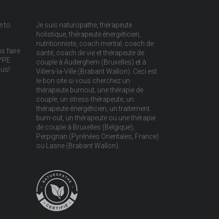
e to
Je suis naturopathe, thérapeute
holistique, thérapeute énergéticien,
nutritionniste, coach mental, coach de
s faire
santé, coach de vie et thérapeute de
YPE.
couple à Auderghem (Bruxelles) et à
ous!
Villers-la-Ville (Brabant Wallon). Ceci est
le bon site si vous cherchez un
thérapeute burnout, une thérapie de
couple, un stress-thérapeute, un
thérapeute énergéticien, un traitement
burn-out, un thérapeute ou une thérapie
de couple à Bruxelles (Belgique),
Perpignan (Pyrénées Orientales, France)
ou Lasne (Brabant Wallon).
!