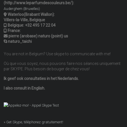
(http://www.leparfumdescouleurs.be/):
Auderghem (Bruxelles)
Waterloo(Brabant Wallon):
Villers-la-Ville, Belgique
Belgique:
+32 495 17 22 04
France:
pierre (arobase) naturo (point) us
naturo_taichi
You are not in Belgium? Use skype to communicate with me!
Où que vous soyez, nous pouvons faire nos séances uniquement
par SKYPE. Plus besoin de bouger de chez vous!
Ik geef ook consultaties in het Nederlands.
I also consult in English.
» Get Skype, téléphonez gratuitement!