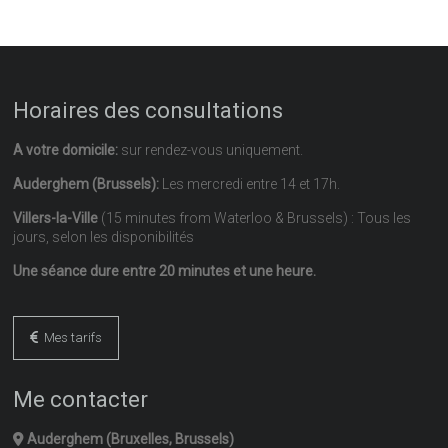
Horaires des consultations
A votre domicile:
sur rendez-vous uniquement.
Auderghem (Brussels):
Les mercredi entre 14 et 17h.
Villers-la-Ville
(15 minutes from Waterloo & Brussels) : Tous les
jours, selon les disponibilités
Une séance dure entre 20 minutes et une heure.
Mes tarifs
Me contacter
Auderghem (Bruxelles, Brussels)