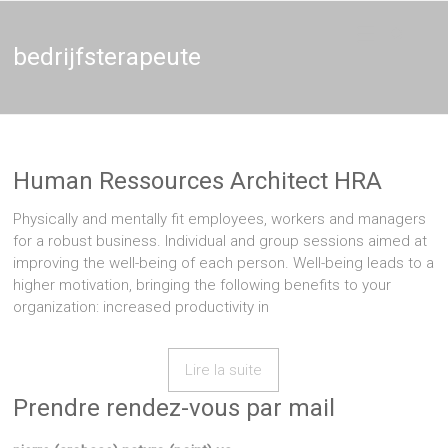
Thérapie
Thérapeute
holistique,
Naturopathie,
bedrijfsterapeute
–
Thérapie de
couple en
Naturopathe
Brabant et
Bruxelles,
Thérapeute
entreprises
Human Ressources Architect HRA
Physically and mentally fit employees, workers and managers
for a robust business. Individual and group sessions aimed at
improving the well-being of each person. Well-being leads to a
higher motivation, bringing the following benefits to your
organization: increased productivity in
Lire la suite
Prendre rendez-vous par mail