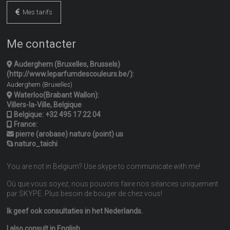
Mes tarifs
Me contacter
Auderghem (Bruxelles, Brussels)
(http://www.leparfumdescouleurs.be/):
Auderghem (Bruxelles)
Waterloo(Brabant Wallon):
Villers-la-Ville, Belgique
Belgique:
+32 495 17 22 04
France:
pierre (arobase) naturo (point) us
naturo_taichi
You are not in Belgium? Use skype to communicate with me!
Où que vous soyez, nous pouvons faire nos séances uniquement
par SKYPE. Plus besoin de bouger de chez vous!
Ik geef ook consultaties in het Nederlands.
I also consult in English.