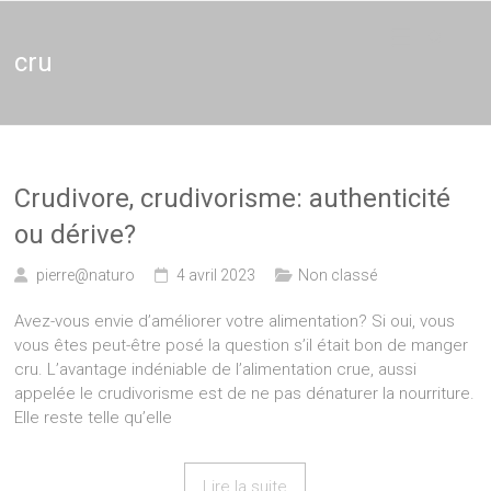
Thérapie
Thérapeute
holistique,
Naturopathie,
cru
–
Thérapie de
couple en
Naturopathe
Brabant et
Bruxelles,
Thérapeute
entreprises
Crudivore, crudivorisme: authenticité
ou dérive?
pierre@naturo
4 avril 2023
Non classé
Avez-vous envie d’améliorer votre alimentation? Si oui, vous
vous êtes peut-être posé la question s’il était bon de manger
cru. L’avantage indéniable de l’alimentation crue, aussi
appelée le crudivorisme est de ne pas dénaturer la nourriture.
Elle reste telle qu’elle
Lire la suite