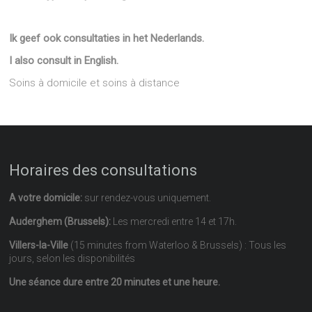
Ik geef ook consultaties in het Nederlands.
I also consult in English.
Soins à domicile et soins à distance
Horaires des consultations
A votre domicile:
sur rendez-vous uniquement.
Auderghem (Brussels):
Les mercredi entre 14 et 17h.
Villers-la-Ville
(15 minutes from Waterloo & Brussels) : Tous les
jours, selon les disponibilités
Une séance dure entre 20 minutes et une heure.