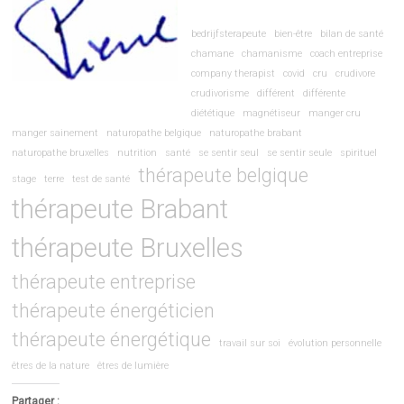
bedrijfsterapeute
bien-être
bilan de santé
chamane
chamanisme
coach entreprise
company therapist
covid
cru
crudivore
crudivorisme
différent
différente
diététique
magnétiseur
manger cru
manger sainement
naturopathe belgique
naturopathe brabant
naturopathe bruxelles
nutrition
santé
se sentir seul
se sentir seule
spirituel
thérapeute belgique
stage
terre
test de santé
thérapeute Brabant
thérapeute Bruxelles
thérapeute entreprise
thérapeute énergéticien
thérapeute énergétique
travail sur soi
évolution personnelle
êtres de la nature
êtres de lumière
Partager :