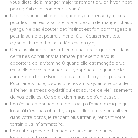
vous dicte déjà: manger majoritairement cru en hiver, n’est
pas agréable, ni bon pour la santé.
Une personne faible et fatiguée et/ou frileuse (yin), aura
pour les mêmes raisons envie et besoin de manger chaud
(yang). Ne pas écouter cet instinct est fort dommageable
pour la santé et pourrait mener à un épuisement total
et/ou au burn-out ou à la dépression (yin).
Certains aliments libèrent leurs qualités uniquement dans
certaines conditions: la tomate, par exemple vous
apportera de la vitamine C quand elle est mangée crue
mais elle ne vous donnera du lycopène que quand elle
aura été cuite. Le lycopène est un anti-oxydant puissant.
Pour faire simple, disons que les anti-oxydants vous aident
à freiner le stress oxydatif qui est source de vieillissement
de vos cellules. Ce serait dommage de s’en passer.
Les épinards contiennent beaucoup d’acide oxalique qui,
lorsqu’il n’est pas chauffé, va partiellement se cristalliser
dans votre corps, le rendant plus irritable, rendant votre
terrain plus inflammatoire.
Les aubergines contiennent de la solanine qui est
légèrement toxique quand elle est consommée crue mais