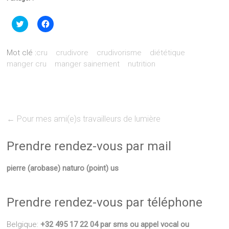
Cliquez
Cliquez
pour
pour
partager
partager
sur
sur
Twitter(ouvre
Facebook(ouvre
Mot clé :
cru
crudivore
crudivorisme
diététique
dans
dans
une
une
manger cru
manger sainement
nutrition
nouvelle
nouvelle
fenêtre)
fenêtre)
←
Pour mes ami(e)s travailleurs de lumière
Prendre rendez-vous par mail
pierre (arobase) naturo (point) us
Prendre rendez-vous par téléphone
Belgique:
+32 495 17 22 04 par sms ou appel vocal ou