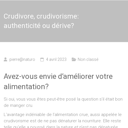
Thérapie
Thérapeute
holistique,
Naturopathie,
Crudivore, crudivorisme:
–
Thérapie de
authenticité ou dérive?
couple en
Naturopathe
Brabant et
Bruxelles,
Thérapeute
entreprises
pierre@naturo
4 avril 2023
Non classé
Avez-vous envie d’améliorer votre
alimentation?
Si oui, vous vous êtes peut-être posé la question s’il était bon
de manger cru.
L’avantage indéniable de l’alimentation crue, aussi appelée le
crudivorisme est de ne pas dénaturer la nourriture. Elle reste
telle qu’elle a poussé dans la nature et n’est pas dénaturée